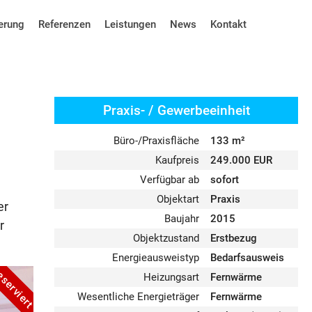
erung
Referenzen
Leistungen
News
Kontakt
Praxis- / Gewerbeeinheit
Büro-/Praxisfläche
133 m²
Kaufpreis
249.000 EUR
Verfügbar ab
sofort
Objektart
Praxis
er
Baujahr
2015
r
Objektzustand
Erstbezug
Energieausweistyp
Bedarfsausweis
serviert
Heizungsart
Fernwärme
Wesentliche Energieträger
Fernwärme