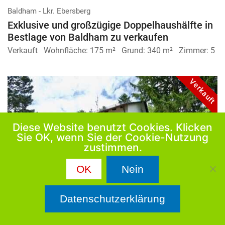
Baldham - Lkr. Ebersberg
Exklusive und großzügige Doppelhaus­hälfte in
Bestlage von Baldham zu verkaufen
Verkauft
Wohnfläche:
175 m²
Grund:
340 m²
Zimmer:
5
Verkauft
Diese Website benutzt Cookies. Klicken
Sie OK, wenn Sie der Cookie-Nutzung
zustimmen.
OK
Nein
Datenschutzerklärung