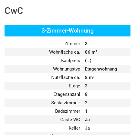
CwC
3-Zimmer-Wohnung
Zimmer
3
Wohnfläche ca.
86 m²
Kaufpreis
(…)
Wohnungstyp
Etagenwohnung
Nutzfläche ca.
8 m²
Etage
3
Etagenanzahl
8
Schlafzimmer:
2
Badezimmer
1
Gäste-WC
Ja
Keller
Ja