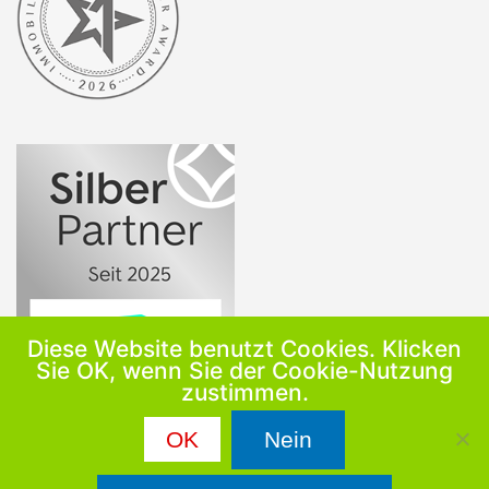
Diese Website benutzt Cookies. Klicken
Sie OK, wenn Sie der Cookie-Nutzung
zustimmen.
OK
Nein
Copyright 2009-2026 CwC Immobilien, Dachsweg 15, 85598