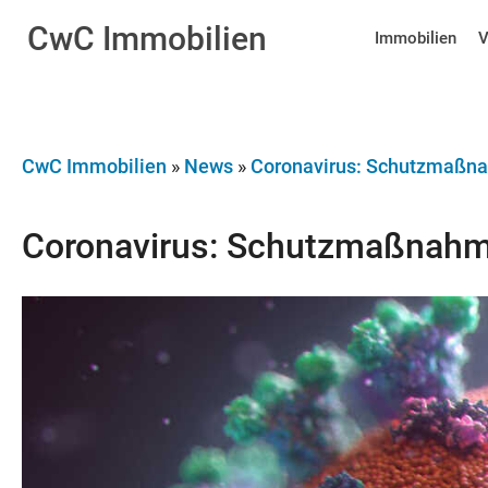
CwC
Immobilien
Immobilien
V
CwC Immobilien
»
News
»
Coronavirus: Schutzmaßn
Coronavirus: Schutzmaßnah