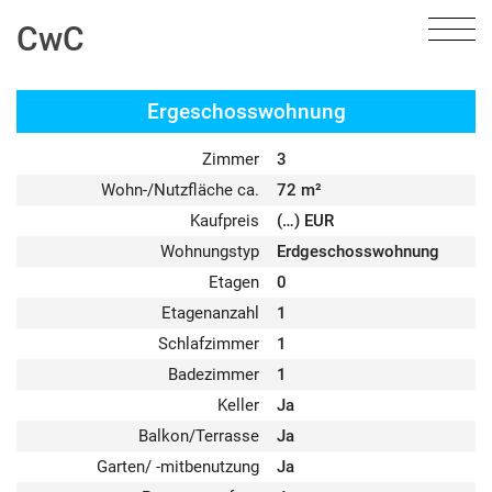
CwC
Ergeschoss­wohnung
Zimmer
3
Wohn-/Nutzfläche ca.
72 m²
Kaufpreis
(…) EUR
Wohnungstyp
Erdgeschosswohnung
Etagen
0
Etagenanzahl
1
Schlafzimmer
1
Badezimmer
1
Keller
Ja
Balkon/Terrasse
Ja
Garten/ -mitbenutzung
Ja