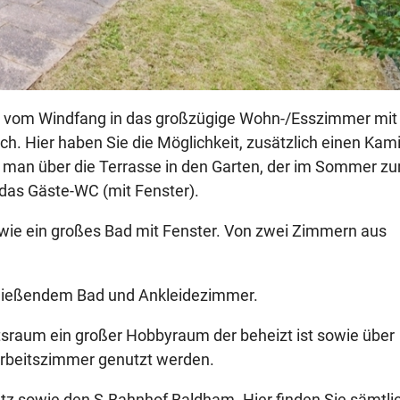
 vom Windfang in das großzügige Wohn-/Esszimmer mit 
h. Hier haben Sie die Möglichkeit, zusätzlich einen Kam
an über die Terrasse in den Garten, der im Sommer z
 das Gäste-WC (mit Fenster).
owie ein großes Bad mit Fenster. Von zwei Zimmern aus
hließendem Bad und Ankleidezimmer.
sraum ein großer Hobbyraum der beheizt ist sowie über
 Arbeitszimmer genutzt werden.
latz sowie den S-Bahnhof Baldham. Hier finden Sie sämtli