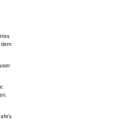
ktes
t dem
äuser
r.
en.
afe’s