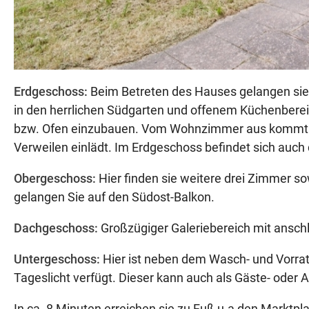
Erdgeschoss:
Beim Betreten des Hauses gelangen sie
in den herrlichen Südgarten und offenem Küchenbereic
bzw. Ofen einzubauen. Vom Wohnzimmer aus kommt m
Verweilen einlädt. Im Erdgeschoss befindet sich auch
Obergeschoss:
Hier finden sie weitere drei Zimmer s
gelangen Sie auf den Südost-Balkon.
Dachgeschoss:
Großzügiger Galeriebereich mit ansc
Untergeschoss:
Hier ist neben dem Wasch- und Vorrat
Tageslicht verfügt. Dieser kann auch als Gäste- oder
In ca. 8 Minuten erreichen sie zu Fuß u.a den Marktp