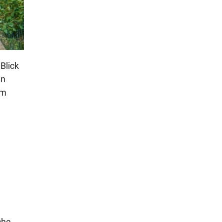
Blick
in
um
che