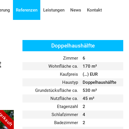
erung
Referenzen
Leistungen
News
Kontakt
Doppelhaus­hälfte
Zimmer
6
t
Wohnfläche ca.
170 m²
Kaufpreis
(…) EUR
Haustyp
Doppelhaushälfte
Grundstücksfläche ca.
530 m²
Nutzfläche ca.
45 m²
Etagenzahl
2
erkauft
Schlafzimmer
4
Badezimmer
2